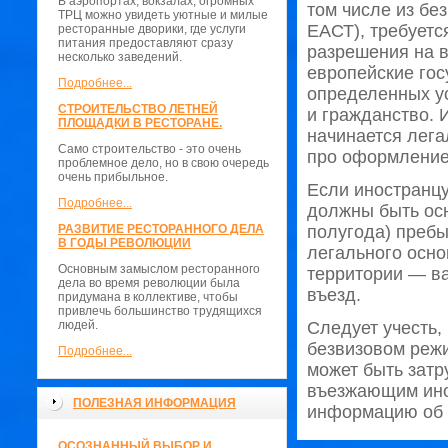
В аэропортах, вокзалах, огромных
том числе из бе
ТРЦ можно увидеть уютные и милые
ЕАСТ), требует
ресторанные дворики, где услуги
питания предоставляют сразу
разрешения на в
несколько заведений.
европейские гос
Подробнее...
определенных у
СТРОИТЕЛЬСТВО ЛЕТНЕЙ
и гражданство. 
ПЛОЩАДКИ В РЕСТОРАНЕ.
начинается лега
Само строительство - это очень
про оформление 
проблемное дело, но в свою очередь
очень прибыльное.
Если иностранцу
Подробнее...
должны быть осн
РАЗВИТИЕ РЕСТОРАННОГО ДЕЛА
полугода) пребы
В ГОДЫ РЕВОЛЮЦИИ
легального осн
Основным замыслом ресторанного
территории — в
дела во время революции была
въезд.
придумана в коллективе, чтобы
привлечь большинство трудящихся
людей.
Следует учесть,
безвизовом режи
Подробнее...
может быть затр
въезжающим ино
ПОЛЕЗНАЯ ИНФОРМАЦИЯ
информацию об 
ОСОЗНАННЫЙ ВЫБОР И