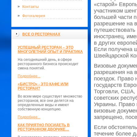
«старой» Европы
Контакты
участником шенг
Фотогалерея
большей части п
разрешение на 
путешествовать 
ВСЕ О РЕСТОРАНАХ
иностранец, им
в других европе
УСПЕШНЫЙ РЕСТОРАН – ЭТО
Если получена ш
МНОГОЛЕТНИЙ ОПЫТ И ПРАКТИКА
Швейцарской Ко
На сегодняшний день, в сфере
ресторанного бизнеса происходит
Визовые докумен
смена понятий.
разрешения на в
Подробнее...
поездок. Право
«БИСТРО» - ЭТО КАФЕ ИЛИ
государств Евр
РЕСТОРАН?
Торговли, США, 
Во всем мире существует множество
советских респу
ресторанов, все они делятся на
Украины. Право 
определенные виды и имеют
собственную концепцию.
визовые докумен
запрещено, пос
Подробнее...
КАК ПРИЯТНО ПОСИДЕТЬ В
Если обстоятель
РЕСТОРАННОМ ДВОРИКЕ…
течение более д